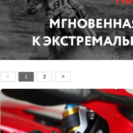
<
1
2
>