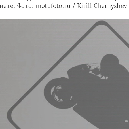
ете. Фото: motofoto.ru / Kirill Chernyshev