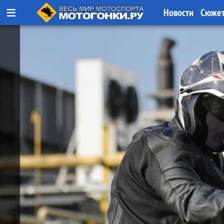
≡
Новости
Сюже