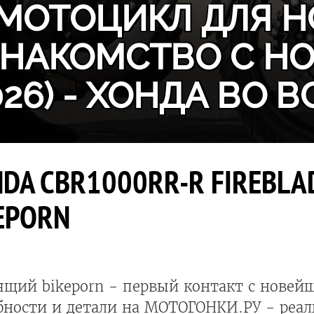
МОТОЦИКЛ ДЛЯ Н
ЗНАКОМСТВО С H
026) - ХОНДА ВО В
DA CBR1000RR-R FIREBLADE
EPORN
ящий bikeporn - первый контакт с новейш
бности и детали на МОТОГОНКИ.РУ - реал