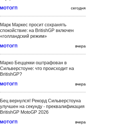
МОТОГП
сегодня
Марк Маркес просит сохранять
спокойствие: на BritishGP включен
«голландский режим»
МОТОГП
вчера
Марко Беццекки оштрафован в
Сильверстоуне: что происходит на
BritishGP?
МОТОГП
вчера
Бец вернулся! Рекорд Сильверстоуна
улучшен на секунду - преквалификация
BritishGP MotoGP 2026
МОТОГП
вчера