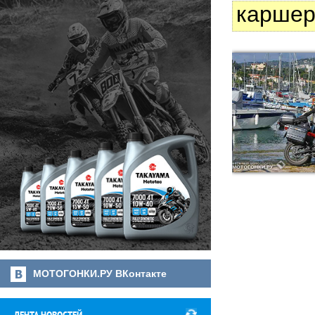
каршер
МОТОГОНКИ.РУ ВКонтакте