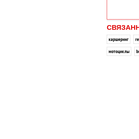
СВЯЗАН
каршеринг
re
мотоциклы
b