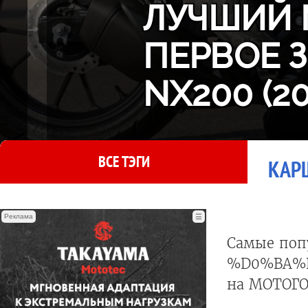
ЛУЧШИЙ 
ПЕРВОЕ 
NX200 (2
ВСЕ ТЭГИ
КАРШ
Реклама
☰
Самые поп
%D0%BA%
на МОТОГО