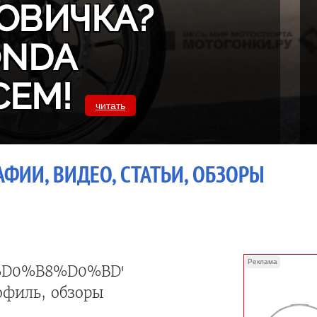
ОВИЧКА?
ONDA
СЕМ!
читать
ФИИ, ВИДЕО, СТАТЬИ, ОБЗОРЫ
Реклама
%D0%B8%D0%BD%D0%B3
офиль, обзоры