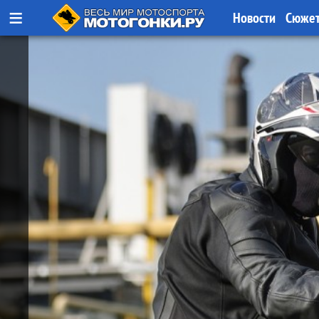
≡
Новости
Сюже