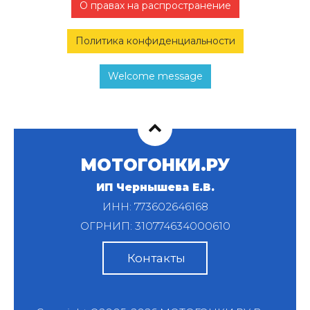
О правах на распространение
Политика конфиденциальности
Welcome message
МОТОГОНКИ.РУ
ИП Чернышева Е.В.
ИНН: 773602646168
ОГРНИП: 310774634000610
Контакты