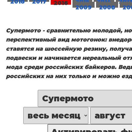
2018
2017
2015
2014
201
2016
2009
2008
20
Супермото - сравнительно молодой, но
перспективный вид мотогонок: внедо
ставятся на шоссейную резину, получ
подвески и начинается нереальный отж
мода среди российских байкеров. Ведь
российских на них только и можно езд