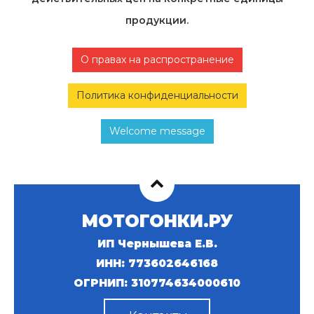
продукции.
О правах на распространение
Политика конфиденциальности
Welcome message
МОТОГОНКИ.РУ
ИП Чернышева Е.В.
ИНН: 773602646168
ОГРНИП: 310774634000610