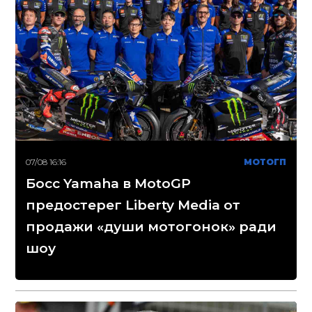
07/08 16:16
МОТОГП
Босс Yamaha в MotoGP
предостерег Liberty Media от
продажи «души мотогонок» ради
шоу