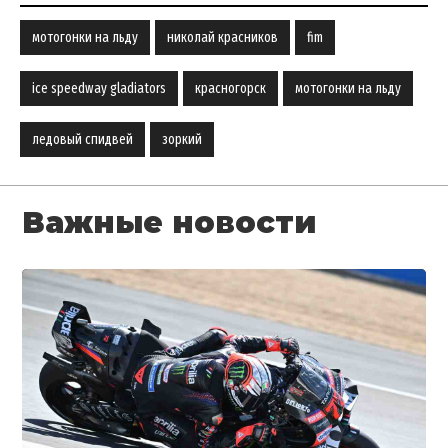
мотогонки на льду
николай красников
fim
ice speedway gladiators
красногорск
мотогонки на льду
ледовый спидвей
зоркий
Важные новости