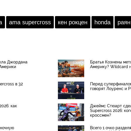
оговоро
всего н
можно 
как пер
а
ama supercross
кен рокцен
honda
раян
йкла Джордана
Братья Коэнены мет
 Америки
Америку? Wildcard н
rcross в 32
Перед суперфиналом
говорят Лоуренс и Р
2026: как
Джеймс Стюарт сдел
Supercross 2026: ко
кроссмен?
оночную
Всего 1 очко раздел