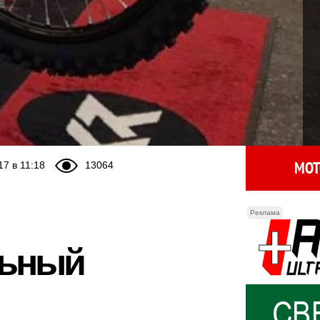
МОТ
17 в 11:18
13064
Реклама
льный