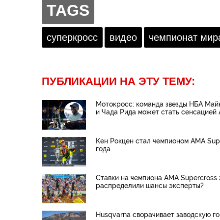
Эспаргаро. Что это было,
последствиями.
TAGS
Гюнтер? Мы слышали версию
Мака, но хотим знать от тебя!
суперкросс
видео
чемпионат мир
ПУБЛИКАЦИИ НА ЭТУ ТЕМУ:
Мотокросс: команда звезды НБА Ма
и Чада Рида может стать сенсацией
Кен Рокцен стал чемпионом AMA Supe
года
Ставки на чемпиона AMA Supercross 
распределили шансы эксперты?
Husqvarna сворачивает заводскую г