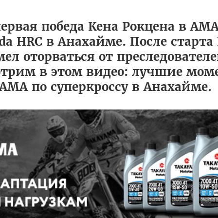
рвая победа Кена Рокцена в AMA 
a HRC в Анахайме. После старта
ел оторваться от преследователе
мотрим в этом видео: лучшие мом
AMA по суперкроссу в Анахайме.