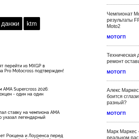
к. И, возможно, лучшее из
Саудовской Аравии компания из
а данный момент, что
Америки потеряла 38% выручки.
было бы рекомендовать
Но кризис еще не закончен. На
Чемпионат Мо
вый мотоцикл!
MotoGP будут давить до
результаты FP
последнего, чтобы спасти Катар?
 данжи
ktm
Moto2
МОТОГП
Техническая 
ремонт оста
ят перейти из MXGP в
а Pro Motocross подтвержден!
МОТОГП
 AMA Supercross 2026:
Алекс Маркес 
окцен - один на один
боится сглази
разный?
ал ставку на чемпиона AMA
МОТОГП
го указал легендарный
Марк Маркес 
яет Рокцена и Лоуренса перед
реальном рас