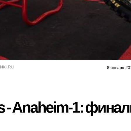
NKI.RU
8 января 20
s - Anaheim-1: фина