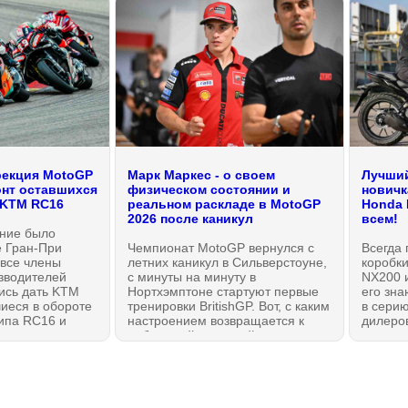
рекция MotoGP
Марк Маркес - о своем
Лучший
нт оставшихся
физическом состоянии и
новичк
 KTM RC16
реальном раскладе в MotoGP
Honda 
2026 после каникул
всем!
ние было
е Гран-При
Чемпионат MotoGP вернулся с
Всегда 
 все члены
летних каникул в Сильверстоуне,
коробки
зводителей
с минуты на минуту в
NX200 
ись дать KTM
Нортхэмптоне стартуют первые
его зна
иеся в обороте
тренировки BritishGP. Вот, с каким
в серию
ипа RC16 и
настроением возвращается к
дилеро
ную угрозу
работе действующий чемпион
познак
за которой с
МотоГП Марк Маркес из Ducati
лично и
оизошли, как
Lenovo Team.
прокати
 внезапных
создает
сными
это — 1