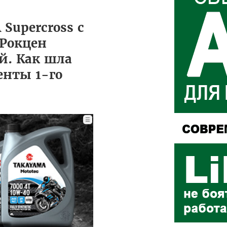
Supercross с
 Рокцен
й. Как шла
енты 1-го
☰