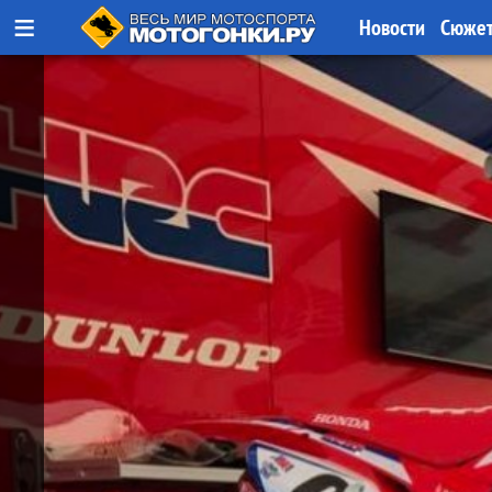
≡
Новости
Сюже