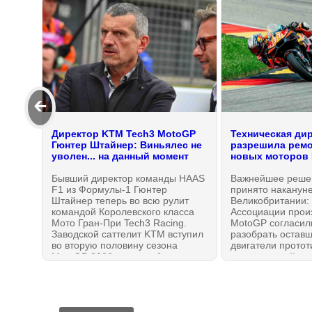
🡰
Директор KTM Tech3 MotoGP
Техническая ди
Гюнтер Штайнер: Виньялес не
разрешила ремо
уволен... на данный момент
новых моторов
Бывший директор команды HAAS
Важнейшее реше
F1 из Формулы-1 Гюнтер
принято наканун
Штайнер теперь во всю рулит
Великобритании:
командой Королевского класса
Ассоциации прои
Мото Гран-При Tech3 Racing.
MotoGP согласил
Заводской саттелит KTM вступил
разобрать оставш
во вторую половину сезона
двигатели протот
MotoGP 2026 года необычным
устранить найден
образом: за неделю до
безопасности, из-
возвращения с каникул в
мая 2026 года пр
Сильверстоуне Маверика
минимум, четыре
Виньялеса... заменили на Пола
остановки с опа