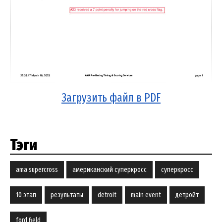
Загрузить файл в PDF
Тэги
ama supercross
американский суперкросс
суперкросс
10 этап
результаты
detroit
main event
детройт
ford field