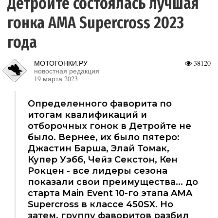
Детройте состоялась лучшая
гонка AMA Supercross 2023
года
МОТОГОНКИ.РУ
38120
новостная редакция
19 марта 2023
Определенного фаворита по
итогам квалификаций и
отборочных гонок в Детройте не
было. Вернее, их было пятеро:
Джастин Барша, Элай Томак,
Купер Уэбб, Чейз Секстон, Кен
Рокцен - все лидеры сезона
показали свои преимущества... до
старта Main Event 10-го этапа AMA
Supercross в классе 450SX. Но
затем, группу фаворитов разбил