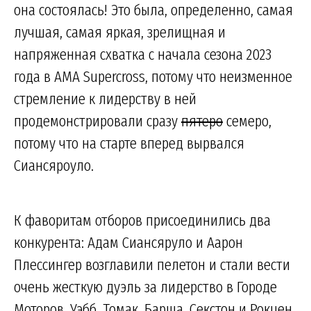
она состоялась! Это была, определенно, самая
лучшая, самая яркая, зрелищная и
напряженная схватка с начала сезона 2023
года в AMA Supercross, потому что неизменное
стремление к лидерству в ней
продемонстрировали сразу
пятеро
семеро,
потому что на старте вперед вырвался
Сиансяроуло.
К фаворитам отборов присоединились два
конкурента: Адам Сиансяруло и Аарон
Плессингер возглавили пелетон и стали вести
очень жесткую дуэль за лидерство в Городе
Моторов. Уэбб, Томак, Барша, Секстон и Рокцен