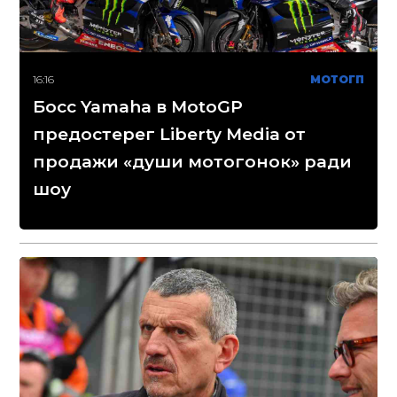
16:16
МОТОГП
Босс Yamaha в MotoGP
предостерег Liberty Media от
продажи «души мотогонок» ради
шоу