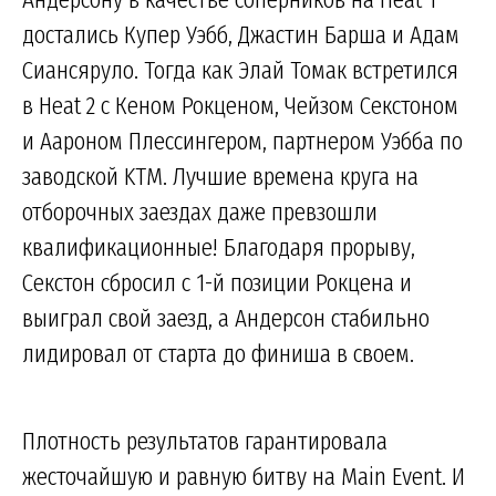
достались Купер Уэбб, Джастин Барша и Адам
Сиансяруло. Тогда как Элай Томак встретился
в Heat 2 с Кеном Рокценом, Чейзом Секстоном
и Аароном Плессингером, партнером Уэбба по
заводской KTM. Лучшие времена круга на
отборочных заездах даже превзошли
квалификационные! Благодаря прорыву,
Секстон сбросил с 1-й позиции Рокцена и
выиграл свой заезд, а Андерсон стабильно
лидировал от старта до финиша в своем.
Плотность результатов гарантировала
жесточайшую и равную битву на Main Event. И