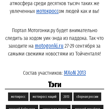
атмосфера среди десятков тысяч таких же
увлеченных
мотокросс
ом людей как и вы!
Портал Мотогонки.ру будет внимательно
следить за ходом уик-энда из паддока. Так что
заходите на
motogonki.ru
27-29 сентября за
самыми свежими новостями из Тойченталя!
Состав участников:
MXoN 2013
Тэги
мотокросс
мотокросс наций
2013
сборная россии