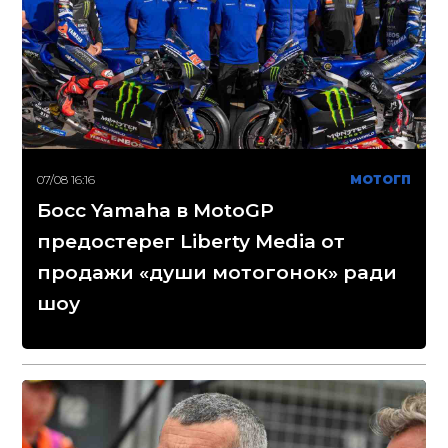
07/08 16:16
МОТОГП
Босс Yamaha в MotoGP
предостерег Liberty Media от
продажи «души мотогонок» ради
шоу