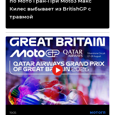
по Мото Гран-При Moto3 Макс
Килес выбывает из BritishGP с
травмой
19:05
МОТОГП