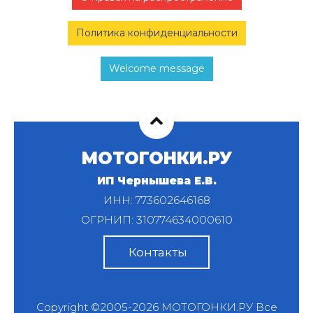
Политика конфиденциальности
Welcome message
МОТОГОНКИ.РУ
ИП Чернышева Е.В.
ИНН: 773602646168
ОГРНИП: 310774634000610
Контакты
Copyright ©2005-2026
МОТОГОНКИ.РУ
Все