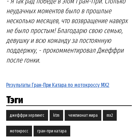
- Я так рад победе в этом Гран-При. Столько
неудачных моментов было в прошлые
несколько месяцев, что возвращение наверх
не было простым! Благодарю свою семью,
девушку и всю команду за постоянную
поддержку, - прокомментировал Джеффри
после гонки.
Результаты Гран-При Катара по мотокроссу MX2
Тэги
джеффри херлингс
ktm
чемпионат мира
mx2
мотокросс
гран-при катара