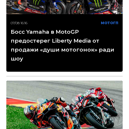
07/08 16:16
МОТОГП
Босс Yamaha в MotoGP
предостерег Liberty Media от
продажи «души мотогонок» ради
шоу