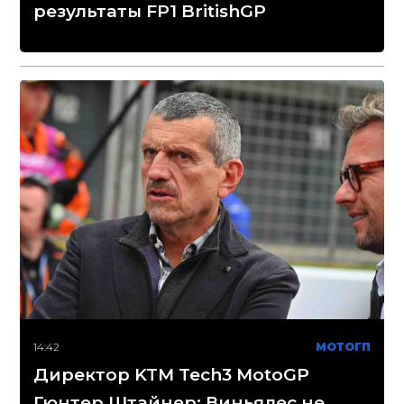
результаты FP1 BritishGP
14:42
МОТОГП
Директор KTM Tech3 MotoGP
Гюнтер Штайнер: Виньялес не