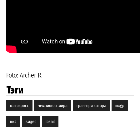
Foto: Archer R.
Тэги
мотокросс
чемпионат мира
гран-при катара
mxgp
mx2
видео
losail