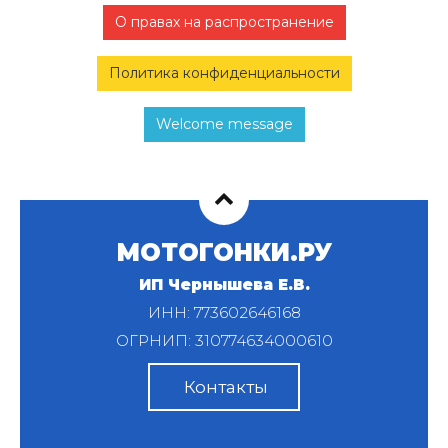
О правах на распространение
Политика конфиденциальности
Welcome message
МОТОГОНКИ.РУ
ИП Чернышева Е.В.
ИНН: 773602646168
ОГРНИП: 310774634000610
Контакты