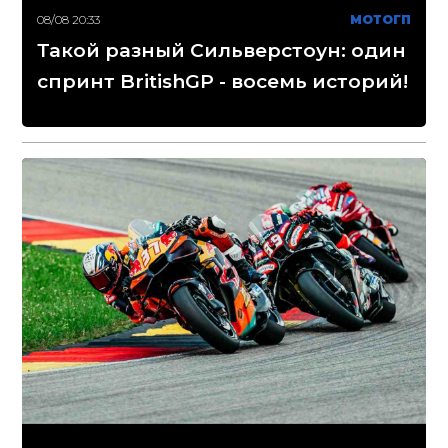
08/08 20:33
МОТОГП
Такой разный Сильверстоун: один
спринт BritishGP - восемь историй!