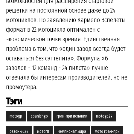
возможностей для расширения стартовой
решетки на постоянной основе даже до 24
мотоциклов. По заявлению Кармело Эспелеты
формат в 22 мотоцикла оптимален с
экономической точки зрения. Единственная
проблема в том, что «один завод всегда будет
оставаться без саттелита». Формула «6
заводов - 12 команд - 24 пилота» лучше
отвечала бы интересам производителей, но не
промоутера.
Тэги
motogp
spanishgp
гран-при испании
motogp24
сезон-2024
мотогп
чемпионат мира
мото гран-при