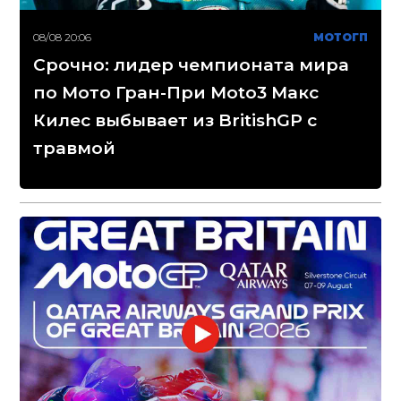
08/08 20:06
МОТОГП
Срочно: лидер чемпионата мира
по Мото Гран-При Moto3 Макс
Килес выбывает из BritishGP с
травмой