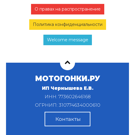
О правах на распространение
Политика конфиденциальности
Welcome message
МОТОГОНКИ.РУ
ИП Чернышева Е.В.
ИНН: 773602646168
ОГРНИП: 310774634000610
Контакты