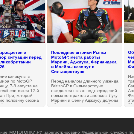
вращается с
Последние штрихи Рынка
Об
зор ситуации перед
MotoGP: места работы
че
еликобритании
Марини, Аджиуса, Фернандеса
Ми
026
и Моейры назовут в
Фи
Сильверстоуне
ние каникулы в
Из
мира по MotoGP
Перед началом длинного уикенда
тр
нцу, 7-9 августа на
BritishGP в Сильверстоуне
Су
ircuit состоится 12-й
ожидается шквал подтверждений
Ав
ран-При, который
новых контрактов и анонсов. Луку
Фи
ую половину сезона
Марини и Сенну Аджиусу должны
эт
сё, что нужно знать,
объявить напарниками одной
30
ы пропустили первые
команды, Рауль Фернандес,
об
 этом обзоре на
наконец, хочет сообщить о
пе
.РУ!
продлении контракта в MotoGP
2027 года, а также очень важный
анонс должен сделать Диого
ание МОТОГОНКИ.РУ зарегистрировано Федеральной службой по
Морейра.