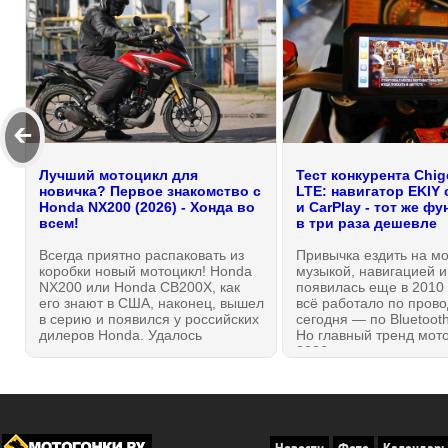
🡰
Лучший мотоцикл для
Тест конкурента Chig
новичка? Первое знакомство с
LTE: навигатор EKIY 
Honda NX200 (2026) - Хонда во
и CarPlay - тот же ф
всем!
в три раза дешевле
Всегда приятно распаковать из
Привычка ездить на мо
коробки новый мотоцикл! Honda
музыкой, навигацией и
NX200 или Honda CB200X, как
появилась еще в 2010 
его знают в США, наконец, вышел
всё работало по прово
в серию и появился у российских
сегодня — по Bluetooth
дилеров Honda. Удалось
Но главный тренд мот
познакомиться с мотоциклом
2026 года — полность
лично и даже немного
независимые головны
прокатиться. Мотоцикл сразу
устройства с собствен
создает правильное впечатление:
модулями LTE (4G) и 
это — 100% Honda без всяких
которые не нуждаются
оговорок. И, возможно, лучшее из
смартфоне, хотя и не
Новости
Фото
Календарь
всего на данный момент, что
его из схемы! Apple Ca