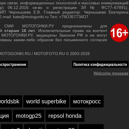
ере связи, информационных технологий и массовых коммуникаций
зор) 06.12.2016 св-во о регистрации ЭЛ № ФС77–67891).
 ИП Чернышева Е.В. Главный редактор: Чернышева Екатерина
E-mail: kate@motogonki.ru Тел: +79ОЗ577З4O7
ы СМИ МОТОГОНКИ.РУ предназначены для
ей
старше 16 лет
. Исключительные права на контент
т МОТОГОНКИ.РУ, защищены Законом РФ и не могут
зованы каким-либо образом без письменного согласия
y MOTOGONKI.RU / MOTOFOTO.RU © 2003-2026
аспространение
Политика конфиденциальности
Welcome message
orldsbk
world superbike
мотокросс
ция
motogp25
repsol honda