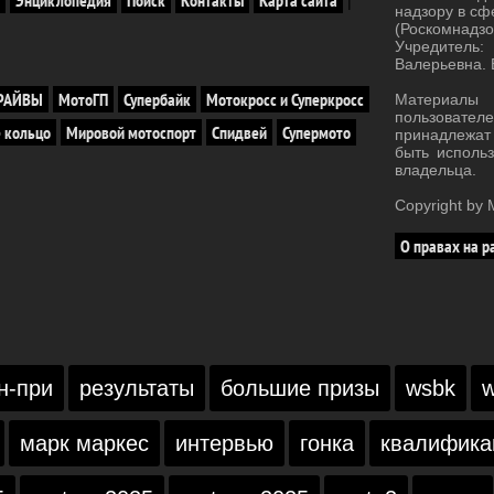
|
надзору в сф
(Роскомнад
, но
Учредитель:
ром здесь
Валерьевна. 
ако, на
е
ДРАЙВЫ
МотоГП
Супербайк
Мотокросс и Суперкросс
Материал
ем же
пользовател
едлагает
 кольцо
Мировой мотоспорт
Спидвей
Супермото
принадлежа
усы,
быть исполь
и
владельца.
месячного
Copyright b
О правах на р
н-при
результаты
большие призы
wsbk
w
марк маркес
интервью
гонка
квалифика