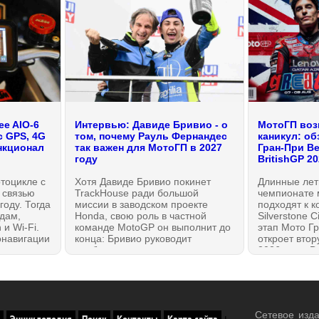
ee AIO-6
Интервью: Давиде Бривио - о
МотоГП воз
с GPS, 4G
том, почему Рауль Фернандес
каникул: об
ункционал
так важен для МотоГП в 2027
Гран-При В
году
BritishGP 2
тоцикле с
Хотя Давиде Бривио покинет
Длинные лет
 связью
TrackHouse ради большой
чемпионате 
году. Тогда
миссии в заводском проекте
подходят к ко
дам,
Honda, свою роль в частной
Silverstone C
 и Wi-Fi.
команде MotoGP он выполнит до
этап Мото Г
онавигации
конца: Бривио руководит
откроет втор
ю
подбором кадров для
2026 года. В
е
чемпионата 2027 года. Он
даже если в
ным
сделал важное заявление,
11 гонок — в
GPS,
почему выбрал именно этих
МОТОГОНКИ
 в
гонщиков для вступления в
 исключают
Новейшую эру Мото Гран-При.
Сетевое изд
Энциклопедия
Поиск
Контакты
Карта сайта
rPlay и