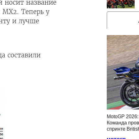
й носит название
 МХ2. Теперь у
нту и лучше
да составили
MotoGP 2026: 
Команда пров
спринте Briti