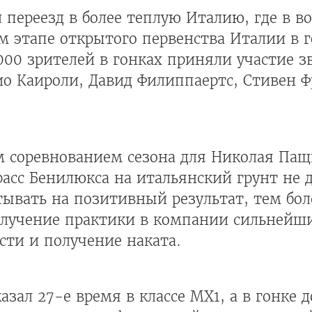
 переезд в более теплую Италию, где в в
м этапе открытого первенства Италии в г
00 зрителей в гонках приняли участие з
ио Каироли, Давид Филиппаертс, Стивен Ф
 соревнованием сезона для Николая Пащи
расс Бенилюкса на итальянский грунт не 
тывать на позитивный результат, тем бол
получение практики в компании сильнейш
сти и получение наката.
зал 27-е время в классе МХ1, а в гонке д