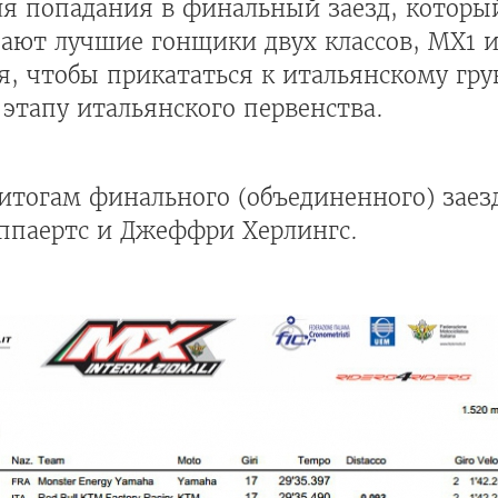
ля попадания в финальный заезд, которы
ают лучшие гонщики двух классов, МХ1 и
я, чтобы прикататься к итальянскому гру
этапу итальянского первенства.
итогам финального (объединенного) заез
иппаертс и Джеффри Херлингс.