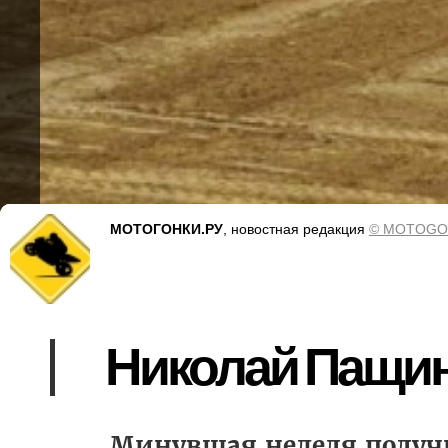
МОТОГОНКИ.РУ
, новостная редакция
© MOTOGO
Николай Пащин
Минувшая неделя получи