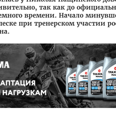
ивительно, так как до официаль
 немного времени. Начало минувш
песке при тренерском участии ро
на.