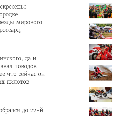
оскресенье
ородке
везды мирового
россард,
нского, да и
давал поводов
ее что сейчас он
их пилотов
обрался до 22-й