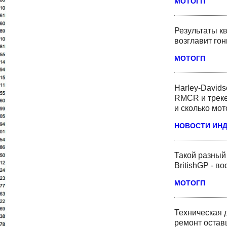
МОТОГП
Результаты кв
возглавит го
МОТОГП
Harley-David
RMCR и треке
и сколько мот
НОВОСТИ ИН
Такой разный
BritishGP - в
МОТОГП
Техническая 
ремонт оста