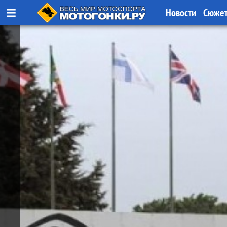
≡
Новости
Сюже