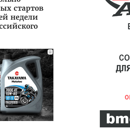
ных стартов
ей недели
ссийского
☰