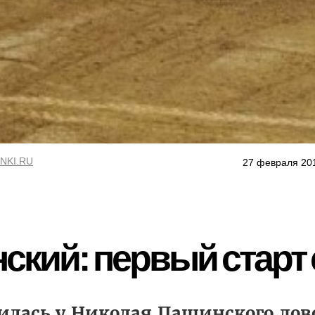
NKI.RU
27 февраля 20
ский: первый старт 
лась у Николая Пащинского дов