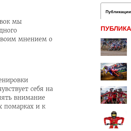
Публикации
овок мы
ПУБЛИКА
дного
 своим мнением о
ренировки
увствует себя на
елять внимание
х помарках и к