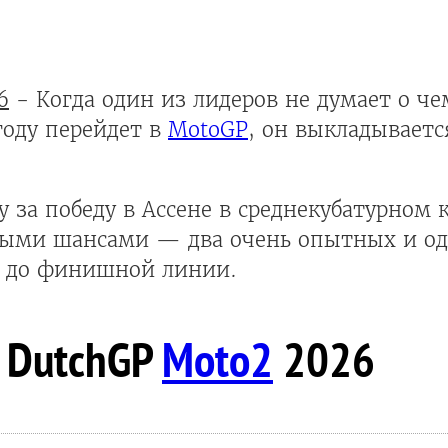
6
- Когда один из лидеров не думает о че
году перейдет в
MotoGP
, он выкладываетс
за победу в Ассене в среднекубатурном 
вными шансами — два очень опытных и о
о до финишной линии.
а DutchGP
Moto2
2026