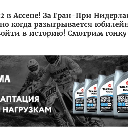
2 в Ассене! За Гран-При Нидерла
 но когда разыгрывается юбилей
ойти в историю! Смотрим гонку 