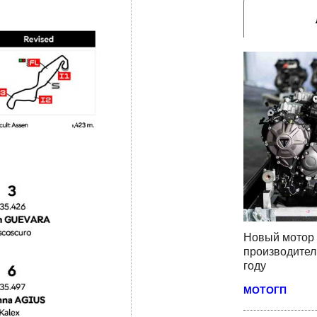
Новый мотор 
производител
году
МОТОГП