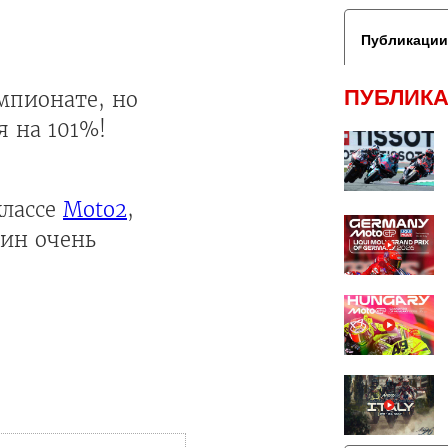
Публикации
ПУБЛИКА
мпионате, но
я на 101%!
классе
Moto2
,
дин очень