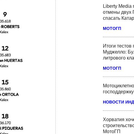
Liberty Media
отмены двух 
спасать Ката
МОТОГП
Итоги тестов
Муджелло: Бу
литрового кл
МОТОГП
Мотоциклетно
господдержку
НОВОСТИ ИН
Хорватия хоче
строительство
МотоГП