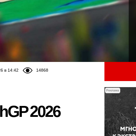
6 в 14:42
14868
Реклама
chGP 2026