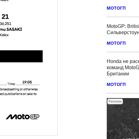
МОТОГП
MotoGP: Briti
Сильверстоун
МОТОГП
Honda не рас
команд MotoG
Британии
МОТОГП
Реклама