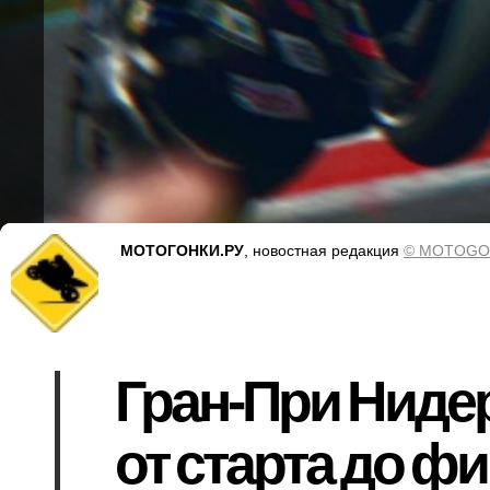
МОТОГОНКИ.РУ
, новостная редакция
© MOTOGO
Гран-При Нидер
от старта до ф