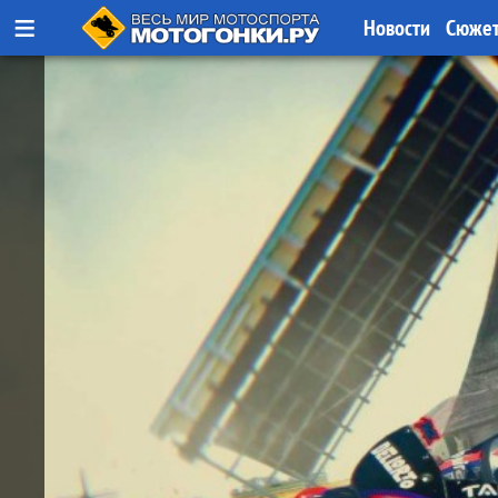
≡
Новости
Сюже