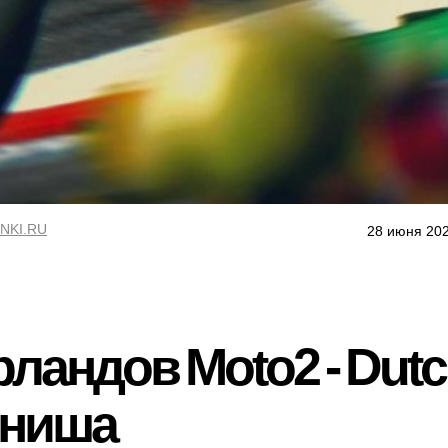
NKI.RU
28 июня 202
ландов Moto2 - Dut
иниша