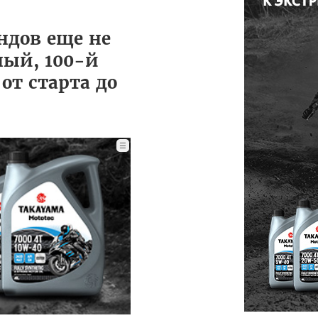
ндов еще не
ный, 100-й
от старта до
☰