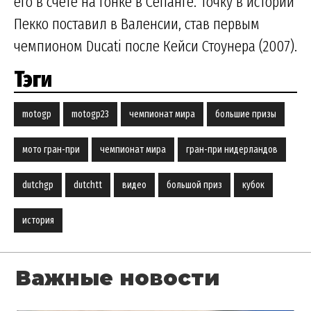
его в счете на гонке в Сепанге. Точку в истории
Пекко поставил в Валенсии, став первым
чемпионом Ducati после Кейси Стоунера (2007).
Тэги
motogp
motogp23
чемпионат мира
большие призы
мото гран-при
чемпионат мира
гран-при нидерландов
dutchgp
dutchtt
видео
большой приз
кубок
история
Важные новости