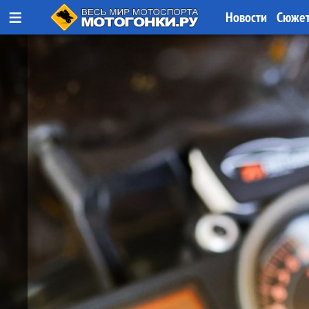
≡
Новости
Сюже