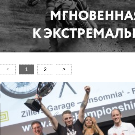
<
1
2
>