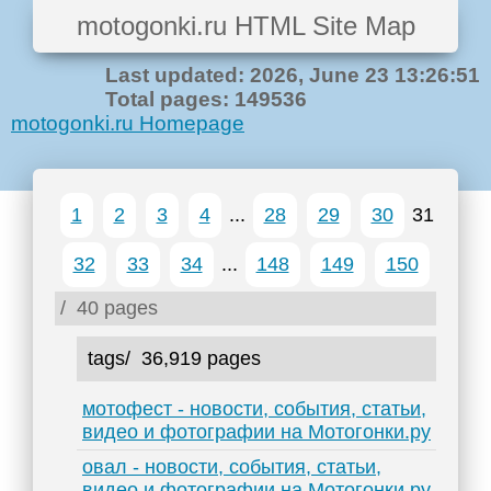
motogonki.ru HTML Site Map
Last updated: 2026, June 23 13:26:51
Total pages: 149536
motogonki.ru Homepage
1
2
3
4
...
28
29
30
31
32
33
34
...
148
149
150
/
40 pages
tags/
36,919 pages
мотофест - новости, события, статьи,
видео и фотографии на Мотогонки.ру
овал - новости, события, статьи,
видео и фотографии на Мотогонки.ру