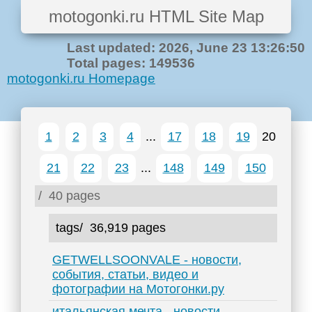
motogonki.ru HTML Site Map
Last updated: 2026, June 23 13:26:50
Total pages: 149536
motogonki.ru Homepage
1
2
3
4
...
17
18
19
20
21
22
23
...
148
149
150
/
40 pages
tags/
36,919 pages
GETWELLSOONVALE - новости,
события, статьи, видео и
фотографии на Мотогонки.ру
итальянская мечта - новости,