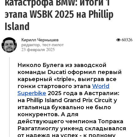
катастрофа BMW: итоги 1
этапа WSBK 2025 на Phillip
Island
Кирилл Чернышев
60326
редактор, тест-пилот
23 февраля 2025
Николо Булега из заводской
команды Ducati оформил первый
карьерный «triple», выиграв все
гонки стартового этапа
World
Superbike
2025 года в Австралии:
на Phillip Island Grand Prix Circuit у
итальянца буквально не было
конкурентов. А для
действующего чемпиона Топрака
Разгатлиоглу уикенд складывался
от надежд на успех - к полному