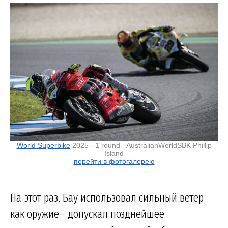
World Superbike
2025 - 1 round - AustralianWorldSBK Phillip
Island
перейти в фотогалерею
На этот раз, Бау использовал сильный ветер
как оружие - допускал позднейшее