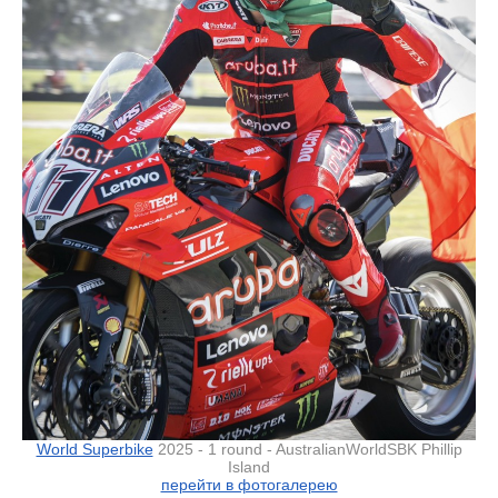
World Superbike
2025 - 1 round - AustralianWorldSBK Phillip
Island
перейти в фотогалерею