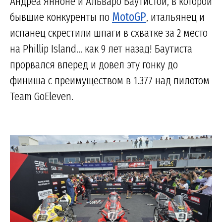
Андреа Янноне и Альваро Баутистой, в которой
бывшие конкуренты по
MotoGP
, итальянец и
испанец скрестили шпаги в схватке за 2 место
на Phillip Island... как 9 лет назад! Баутиста
прорвался вперед и довел эту гонку до
финиша с преимуществом в 1.377 над пилотом
Team GoEleven.