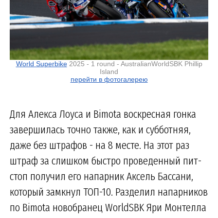
World Superbike
2025 - 1 round - AustralianWorldSBK Phillip
Island
перейти в фотогалерею
Для Алекса Лоуса и Bimota воскресная гонка
завершилась точно также, как и субботняя,
даже без штрафов - на 8 месте. На этот раз
штраф за слишком быстро проведенный пит-
стоп получил его напарник Аксель Бассани,
который замкнул ТОП-10. Разделил напарников
по Bimota новобранец WorldSBK Яри Монтелла