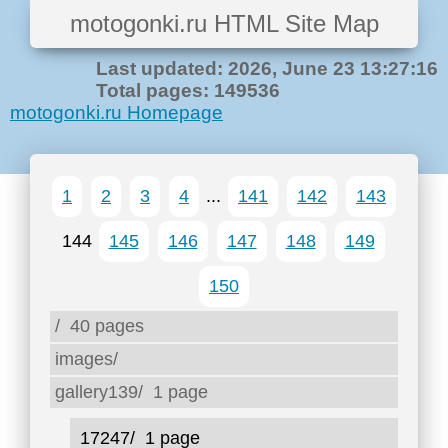
motogonki.ru HTML Site Map
Last updated: 2026, June 23 13:27:16
Total pages: 149536
motogonki.ru Homepage
1
2
3
4
...
141
142
143
144
145
146
147
148
149
150
/
40 pages
images/
gallery139/
1 page
17247/
1 page