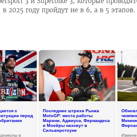
ersport 3 и Superbike 3, которые проводят
 2025 году пройдут не в 6, а в 5 этапов.
ается с
Последние штрихи Рынка
Обновл
ситуации перед
MotoGP: места работы
чемпио
обритании
Марини, Аджиуса, Фернандеса
Минимо
и Моейры назовут в
Фирсан
Сильверстоуне
каникулы в
Измене