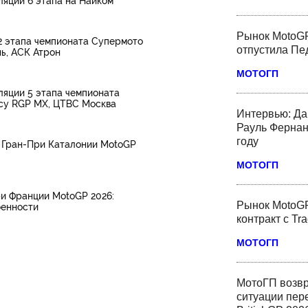
ляции 6 этапа на Наиком
Рынок MotoGP
2 этапа чемпионата Супермото
отпустила Пед
ь, АСК Атрон
МОТОГП
ляции 5 этапа чемпионата
су RGP MX, ЦТВС Москва
Интервью: Да
Рауль Фернан
году
 Гран-При Каталонии MotoGP
МОТОГП
и Франции MotoGP 2026:
Рынок MotoGP
бенности
контракт с Tr
МОТОГП
МотоГП возвр
ситуации пер