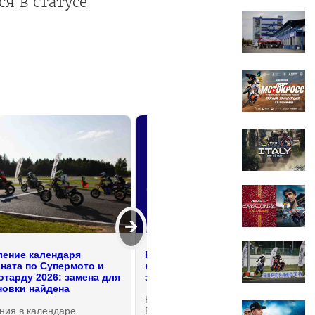
ся в статусе
🡲
ение календаря
Компания Patritalia заявила о
ната по Супермото и
намерении приобрести Ducati
тарду 2026: замена для
за 2.5 миллиарда евро
овки найдена
Несмотря на все заявления
ния в календаре
Ducati об отсутствии намерений о