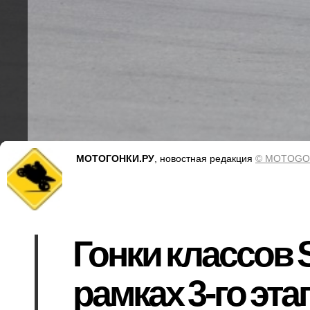
МОТОГОНКИ.РУ
, новостная редакция
© MOTOGO
Гонки классов S
рамках 3-го эт