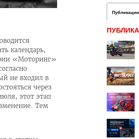
Публикации
ПУБЛИКА
оводится
ть календарь,
серии «Моторинг»
согласно
ый не входил в
стояться через
июля, этот этап
изменение. Тем