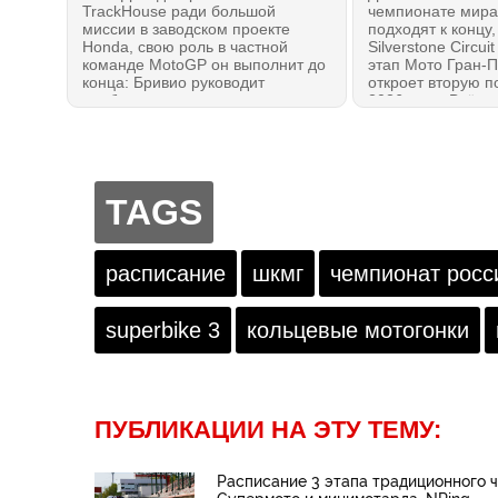
TrackHouse ради большой
чемпионате мира
миссии в заводском проекте
подходят к концу,
Honda, свою роль в частной
Silverstone Circui
команде MotoGP он выполнит до
этап Мото Гран-П
конца: Бривио руководит
откроет вторую п
подбором кадров для
2026 года. Всё, ч
чемпионата 2027 года. Он
даже если вы пр
сделал важное заявление,
11 гонок — в это
почему выбрал именно этих
МОТОГОНКИ.РУ!
гонщиков для вступления в
Новейшую эру Мото Гран-При.
TAGS
расписание
шкмг
чемпионат росс
superbike 3
кольцевые мотогонки
ПУБЛИКАЦИИ НА ЭТУ ТЕМУ:
Расписание 3 этапа традиционного 