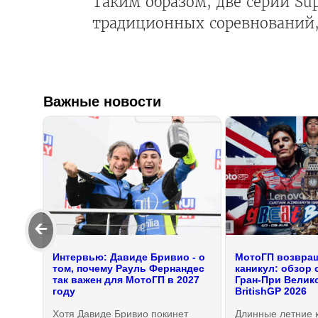
Таким образом, две серии Sup
традиционных соревнований, в
Важные новости
🡰
Интервью: Давиде Бривио - о
МотоГП возвращ
том, почему Рауль Фернандес
каникул: обзор 
так важен для МотоГП в 2027
Гран-При Велик
году
BritishGP 2026
Хотя Давиде Бривио покинет
Длинные летние 