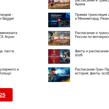
расписание и транс
Арена
ландов -
Прямая трансляция 
и Bagger
и Минимотард, Рязан
чемпионата
Расписание и транс
СК Атрон
России по мотокрос
а, паста,
Факты и расписание
2026
Супермото и
Расписание Гран-Пр
Кольцо
история, факты, осо
25