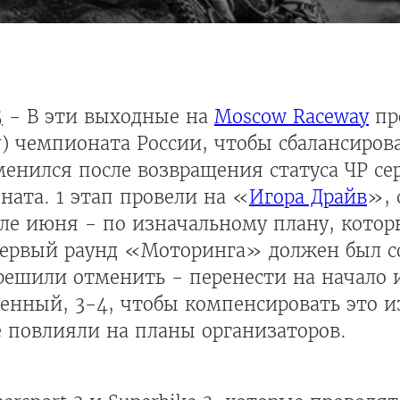
5
- В эти выходные на
Moscow Raceway
пр
r) чемпионата России, чтобы сбалансирова
менился после возвращения статуса ЧР 
ната. 1 этап провели на «
Игора Драйв
», 
ле июня - по изначальному плану, котор
ервый раунд «Моторинга» должен был со
решили отменить - перенести на начало 
военный, 3-4, чтобы компенсировать это 
 повлияли на планы организаторов.