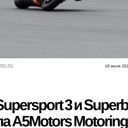
NKI.RU
18 июля 202
upersport 3 и Superbi
апа A5Motors Motorin