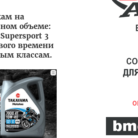
кам на
лном объеме:
upersport 3
ового времени
ным классам.
☰