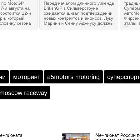
 по MotoGP
Перед началом длинного уикенда
традиц
 7-9 августа на
BritishGP в Сильверстоуне
Суперм
t состоится 12-й
ожидается шквал подтверждений
АвтоМо
ри, который
новых контрактов и анонсов. Луку
Фирсано
оловину сезона
Марини и Сенну Аджиусу должны
этапы, 
то нужно знать,
объявить напарниками одной
30 авгу
опустили первые
команды, Рауль Фернандес,
об одн
м обзоре на
наконец, хочет сообщить о
перено
продлении контракта в MotoGP
2027 года, а также очень важный
анонс должен сделать Диого
Морейра.
ии
моторинг
a5motors motoring
суперспорт
moscow raceway
чемпионата
Чемпионат России п