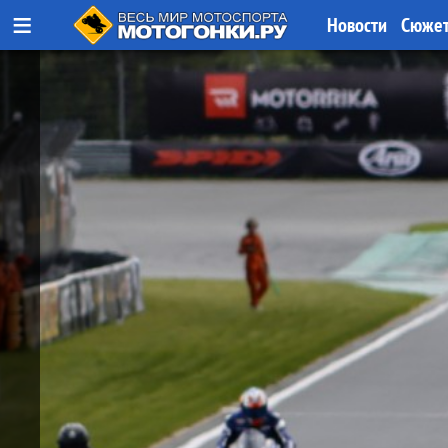
≡
Новости
Сюже