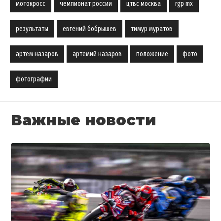
мотокросс
чемпионат россии
цтвс москва
rgp mx
результаты
евгений бобрышев
тимур муратов
артем назаров
артемий назаров
положение
фото
фотографии
Важные новости