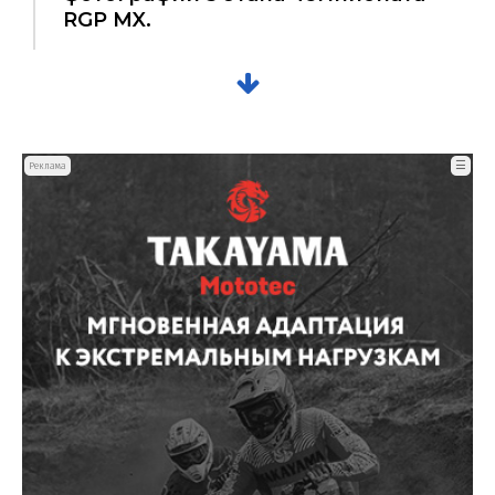
RGP MX.
☰
Реклама