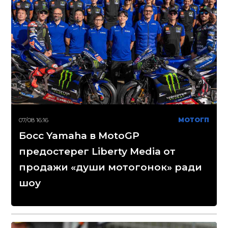
07/08 16:16
МОТОГП
Босс Yamaha в MotoGP
предостерег Liberty Media от
продажи «души мотогонок» ради
шоу