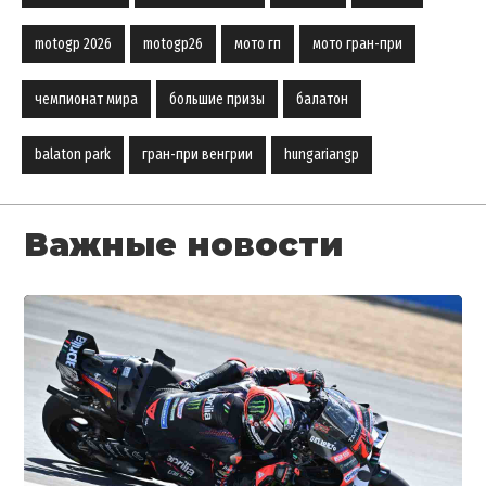
motogp 2026
motogp26
мото гп
мото гран-при
чемпионат мира
большие призы
балатон
balaton park
гран-при венгрии
hungariangp
Важные новости