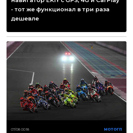
навигатор EKIY с GPS, 4G и CarPlay
- тот же функционал в три раза
дешевле
07/08 00:18
МОТОГП