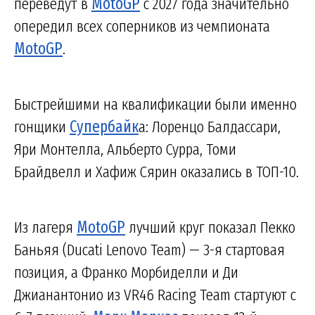
переведут в
MotoGP
с 2027 года значительно
опередил всех соперников из чемпионата
MotoGP
.
Быстрейшими на квалификации были именно
гонщики
Супербайк
а: Лоренцо Балдассари,
Яри Монтелла, Альберто Сурра, Томи
Брайдвелл и Хафиж Сярин оказались в ТОП-10.
Из лагеря
MotoGP
лучший круг показал Пекко
Баньяя (Ducati Lenovo Team) — 3-я стартовая
позиция, а Франко Морбиделли и Ди
Джианантонио из VR46 Racing Team стартуют с