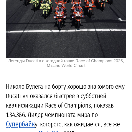
Легенды Ducati в ежегодной гонке Race of Champions 2026,
Misano World Circuit
Николо Булега на борту хорошо знакомого ему
Ducati V4 оказался быстрее в субботней
квалификации Race of Champions, показав
1:34.386. Лидер чемпионата мира по
Супербайк
у, которого, как ожидается, все же