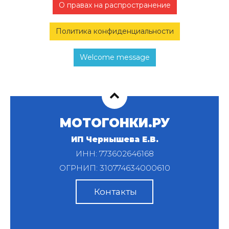
О правах на распространение
Политика конфиденциальности
Welcome message
МОТОГОНКИ.РУ
ИП Чернышева Е.В.
ИНН: 773602646168
ОГРНИП: 310774634000610
Контакты