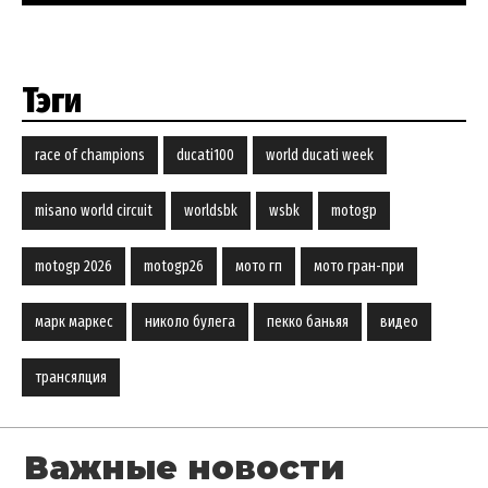
Тэги
race of champions
ducati100
world ducati week
misano world circuit
worldsbk
wsbk
motogp
motogp 2026
motogp26
мото гп
мото гран-при
марк маркес
николо булега
пекко баньяя
видео
трансялция
Важные новости