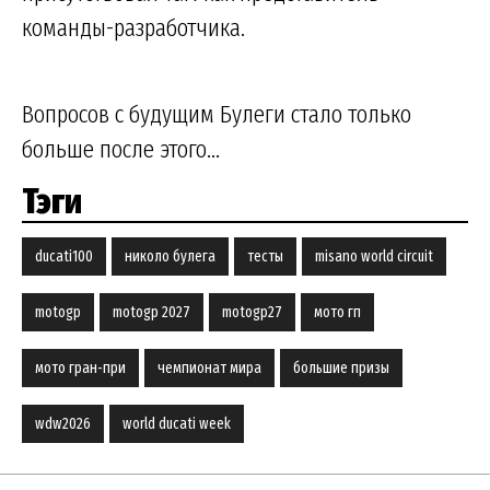
команды-разработчика.
Вопросов с будущим Булеги стало только
больше после этого...
Тэги
ducati100
николо булега
тесты
misano world circuit
motogp
motogp 2027
motogp27
мото гп
мото гран-при
чемпионат мира
большие призы
wdw2026
world ducati week