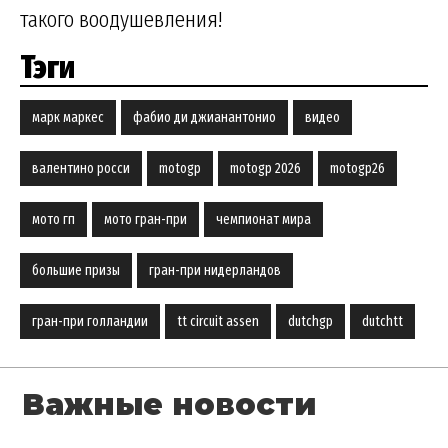
такого воодушевления!
Тэги
марк маркес
фабио ди джианантонио
видео
валентино росси
motogp
motogp 2026
motogp26
мото гп
мото гран-при
чемпионат мира
большие призы
гран-при нидерландов
гран-при голландии
tt circuit assen
dutchgp
dutchtt
Важные новости