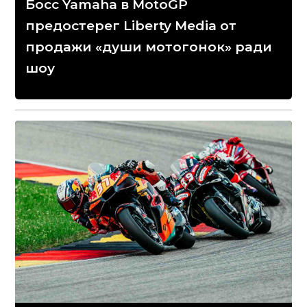
Босс Yamaha в MotoGP
предостерег Liberty Media от
продажи «души мотогонок» ради
шоу