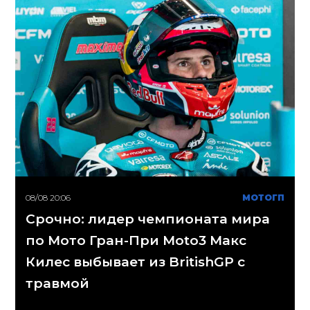
08/08 20:06
МОТОГП
Срочно: лидер чемпионата мира
по Мото Гран-При Moto3 Макс
Килес выбывает из BritishGP с
травмой