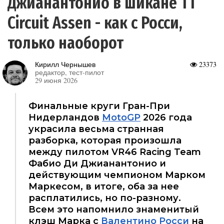
Джианантонио в шикане TT
Circuit Assen - как с Росси,
только наоборот
Кирилл Чернышев
23373
редактор, тест-пилот
29 июня 2026
Финальные круги Гран-При
Нидерландов
MotoGP
2026 года
украсила весьма странная
разборка, которая произошла
между пилотом VR46 Racing Team
Фабио Ди Джианантонио и
действующим чемпионом Марком
Маркесом, в итоге, оба за нее
расплатились, но по-разному.
Всем это напомнило знаменитый
клэш Марка с
Валентино Росси
на