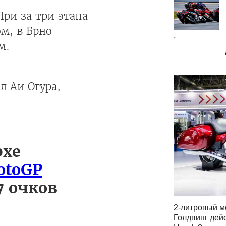
При за три этапа
м, в Брно
м.
л Аи Огура,
рхе
otoGP
7 очков
2-литровый м
Голдвинг дей