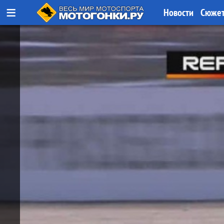
≡
Новости
Сюже