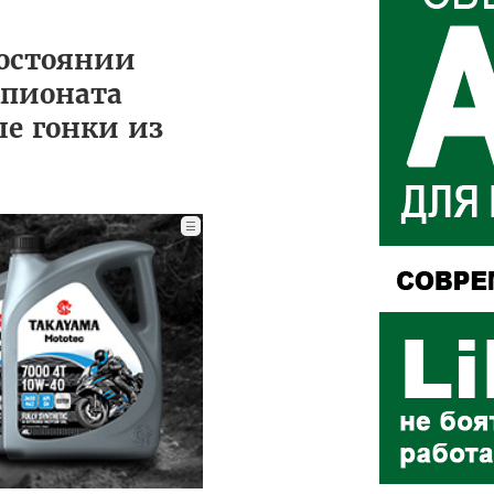
остоянии
мпионата
ле гонки из
☰