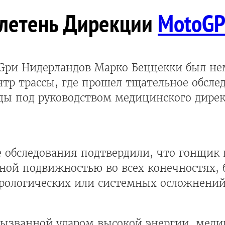
летень Дирекции
MotoG
-Gри Нидерландов Марко Беццекки был н
тр трассы, где прошел тщательное обсле
ды под руководством медицинского дире
 обследования подтвердили, что гонщик 
ьной подвижностью во всех конечностях,
рологических или системных осложнений
 вызванной ударом высокой энергии, мед