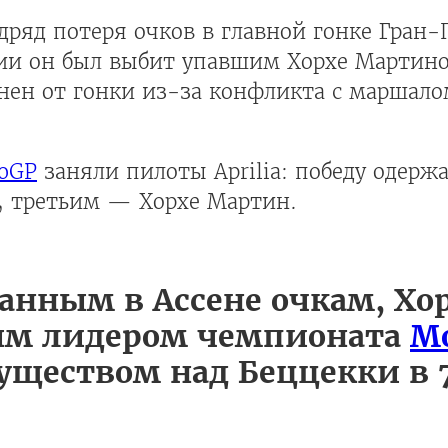
дряд потеря очков в главной гонке Гран-
рии он был выбит упавшим Хорхе Мартино
нен от гонки из-за конфликта с маршало
oGP
заняли пилоты Aprilia: победу одержа
с, третьим — Хорхе Мартин.
танным в Ассене очкам, Хо
ым лидером чемпионата
M
муществом над Беццекки в 