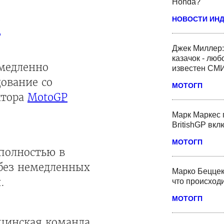
Honda?
P
НОВОСТИ ИН
Джек Миллер:
казачок - люб
емедленно
известен СМ
дование со
МОТОГП
ктора
MotoGP
Марк Маркес 
BritishGP вк
МОТОГП
полностью в
 без немедленных
Марко Беццек
.
что происходи
МОТОГП
ицинская команда