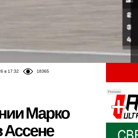
6 в 17:32
18365
Реклама
янии Марко
в Ассене