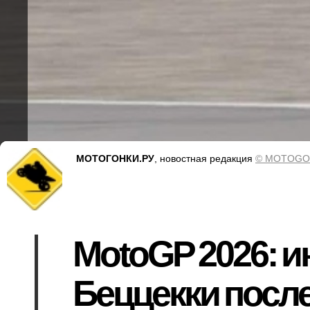
МОТОГОНКИ.РУ
, новостная редакция
© MOTOGO
MotoGP 2026: 
Беццекки после