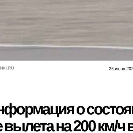
NKI.RU
28 июня 202
информация о состо
 вылета на 200 км/ч 