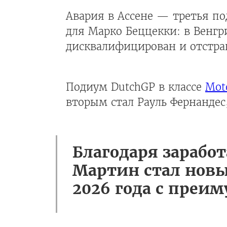
Авария в Ассене — третья по
для Марко Беццекки: в Венг
дисквалифицирован и отстра
Подиум DutchGP в классе
Mot
вторым стал Рауль Фернанде
Благодаря зарабо
Мартин стал нов
2026 года с преи