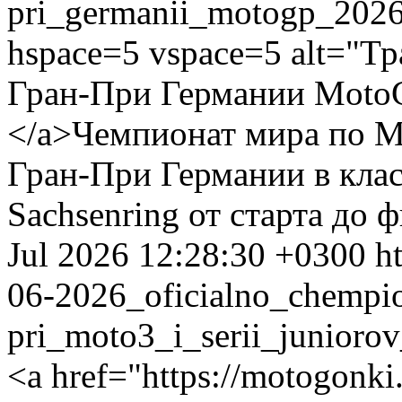
pri_germanii_motogp_2026
hspace=5 vspace=5 alt="Т
Гран-При Германии MotoG
</a>Чемпионат мира по М
Гран-При Германии в кла
Sachsenring от старта до
Jul 2026 12:28:30 +0300
h
06-2026_oficialno_chempi
pri_moto3_i_serii_junior
<a href="https://motogonki